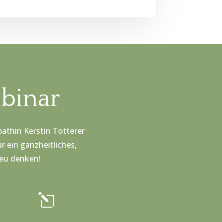
binar
pathin Kerstin Totterer
r ein ganzheitliches,
neu denken!
l