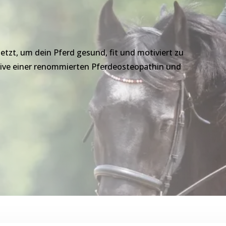
etzt, um dein Pferd gesund, fit und motiviert zu
tive einer renommierten Pferdeosteopathin und