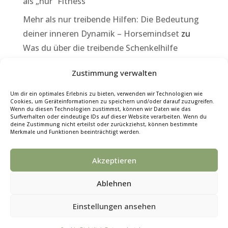
als „nur“ Fitness
Mehr als nur treibende Hilfen: Die Bedeutung
deiner inneren Dynamik – Horsemindset
zu
Was du über die treibende Schenkelhilfe
wissen musst, damit dein Pferd besser
Zustimmung verwalten
vorwärts geht
Was ich von Frédéric Pignon lernen durfte –
Um dir ein optimales Erlebnis zu bieten, verwenden wir Technologien wie
Cookies, um Geräteinformationen zu speichern und/oder darauf zuzugreifen.
Horsemindset
zu
Auch Nichtstun kann bei der
Wenn du diesen Technologien zustimmst, können wir Daten wie das
Surfverhalten oder eindeutige IDs auf dieser Website verarbeiten. Wenn du
Arbeit helfen – Warum Pausen dein Training
deine Zustimmung nicht erteilst oder zurückziehst, können bestimmte
Merkmale und Funktionen beeinträchtigt werden.
besser machen
Akzeptieren
Ablehnen
Impressum
Datenschutz
Cookie-Richtlinie (EU)
Einstellungen ansehen
Fotocredit: Marie-Christin Zurbrüggen